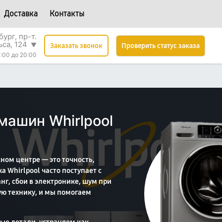
Доставка
Контакты
ург, пр-т.
ьса, 124
▼
Проверить статус заказа
Заказать звонок
:00 до 20:00
машин Whirlpool
ом центре — это точность,
а Whirlpool часто поступает с
, сбои в электронике, шум при
ую технику, и мы помогаем