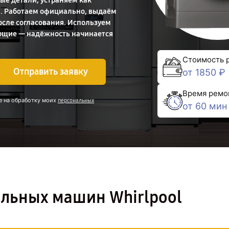
ые детали, устраняем как
и. Работаем официально, выдаём
осле согласования. Используем
ющие — надёжность начинается
Стоимость 
Отправить заявку
от 1850 ₽
Время ремо
е на обработку моих
персональных
от 60 мин
альных машин Whirlpool