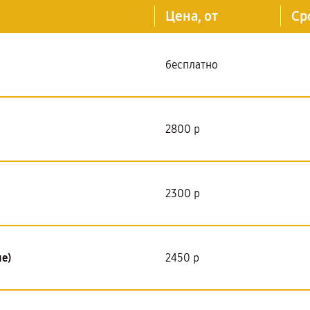
Цена, от
Ср
бесплатно
2800 р
2300 р
е)
2450 р