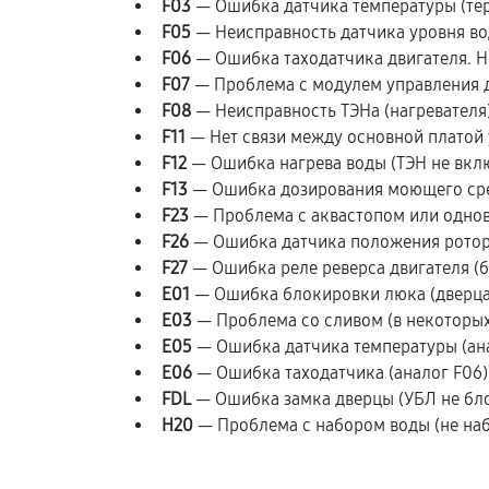
F03
— Ошибка датчика температуры (терм
F05
— Неисправность датчика уровня во
F06
— Ошибка таходатчика двигателя. Не
F07
— Проблема с модулем управления д
F08
— Неисправность ТЭНа (нагревателя) 
F11
— Нет связи между основной платой 
F12
— Ошибка нагрева воды (ТЭН не вклю
F13
— Ошибка дозирования моющего сред
F23
— Проблема с аквастопом или однов
F26
— Ошибка датчика положения ротора 
F27
— Ошибка реле реверса двигателя (ба
E01
— Ошибка блокировки люка (дверца 
E03
— Проблема со сливом (в некоторых
E05
— Ошибка датчика температуры (ана
E06
— Ошибка таходатчика (аналог F06)
FDL
— Ошибка замка дверцы (УБЛ не бло
H20
— Проблема с набором воды (не наби