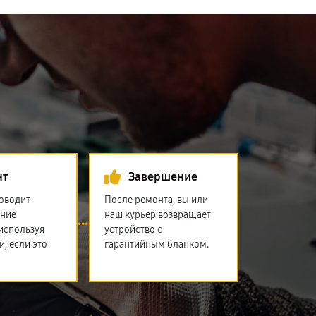
нт
Завершение
оводит
После ремонта, вы или
ение
наш курьер возвращает
 используя
устройство с
и, если это
гарантийным бланком.