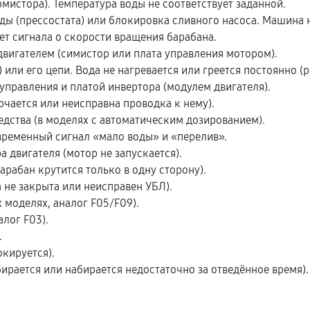
истора). Температура воды не соответствует заданной.
ды (прессостата) или блокировка сливного насоса. Машина 
т сигнала о скорости вращения барабана.
вигателем (симистор или плата управления мотором).
или его цепи. Вода не нагревается или греется постоянно (р
управления и платой инвертора (модулем двигателя).
чается или неисправна проводка к нему).
ства (в моделях с автоматическим дозированием).
ременный сигнал «мало воды» и «перелив».
двигателя (мотор не запускается).
рабан крутится только в одну сторону).
не закрыта или неисправен УБЛ).
 моделях, аналог F05/F09).
лог F03).
.
кируется).
рается или набирается недостаточно за отведённое время).