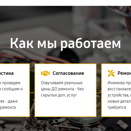
Как мы работаем
остика
Согласование
Ремо
о проведем
Озвучиваем реальные
Инженер пр
и сообщим о
цены ДО ремонта - без
восстановл
скрытых доп. услуг
устройства,
ях - даже
новые детал
 ремонта
требуется.